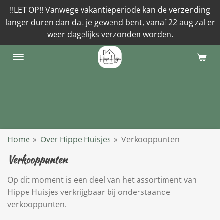
!!LET OP!! Vanwege vakantieperiode kan de verzending
Ga
langer duren dan dat je gewend bent, vanaf 22 aug zal er
direct
weer dagelijks verzonden worden.
naar
de
hoofdinhoud
Home
»
Over Hippe Huisjes
»
Verkooppunten
Verkooppunten
Op dit moment is een deel van het assortiment van
Hippe Huisjes verkrijgbaar bij onderstaande
verkooppunten.