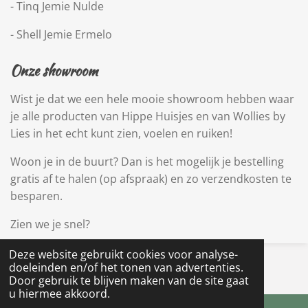
- Tinq Jemie Nulde
- Shell Jemie Ermelo
Onze showroom
Wist je dat we een hele mooie showroom hebben waar
je alle producten van Hippe Huisjes en van Wollies by
Lies in het echt kunt zien, voelen en ruiken!
Woon je in de buurt? Dan is het mogelijk je bestelling
gratis af te halen (op afspraak) en zo verzendkosten te
besparen.
Zien we je snel?
Deze website gebruikt cookies voor analyse-
© 2022 - 2026 Hippe Huisjes
doeleinden en/of het tonen van advertenties.
Powered by
JouwWeb
Door gebruik te blijven maken van de site gaat
u hiermee akkoord.