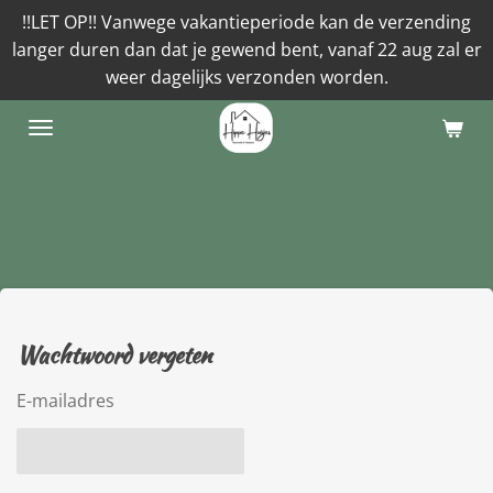
!!LET OP!! Vanwege vakantieperiode kan de verzending
Ga
langer duren dan dat je gewend bent, vanaf 22 aug zal er
direct
weer dagelijks verzonden worden.
naar
de
hoofdinhoud
Wachtwoord vergeten
E-mailadres