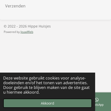
Verzenden
© 2022 - 2026 Hippe Huisjes
Powered by
JouwWeb
Deze website gebruikt cookies voor analyse-
doeleinden en/of het tonen van advertenties.
Door gebruik te blijven maken van de site gaat
u hiermee akkoord.
Akkoord
E-mailadres
Telefoonnummer
Kaart
WhatsApp