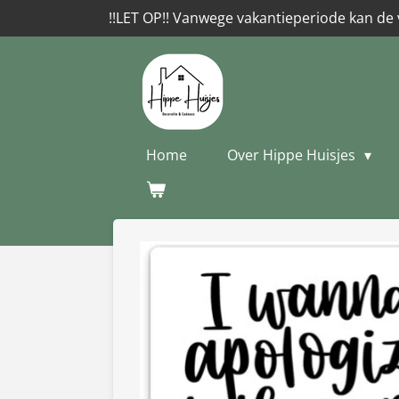
!!LET OP!! Vanwege vakantieperiode kan de 
Ga
direct
naar
de
hoofdinhoud
Home
Over Hippe Huisjes