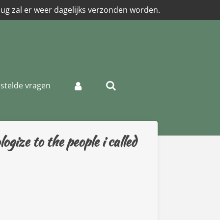
aug zal er weer dagelijks verzonden worden.
stelde vragen
gize to the people i called