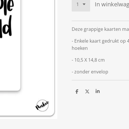
In winkelwa
Deze grappige kaarten ma
- Enkele kaart gedrukt op
hoeken
- 10,5 X 14,8 cm
- zonder envelop
D
D
S
e
e
h
l
e
a
e
l
r
n
e