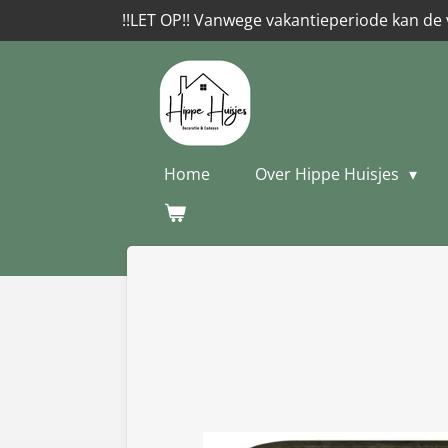
!!LET OP!! Vanwege vakantieperiode kan de 
Ga
direct
naar
de
hoofdinhoud
Home
Over Hippe Huisjes