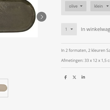
In winkelwa
In 2 formaten, 2 kleuren S
Afmetingen: 33 x 12 x 1,5 c
D
D
S
e
e
h
l
e
a
e
l
r
n
e