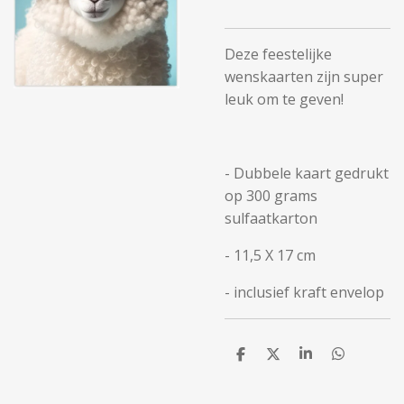
Deze feestelijke
wenskaarten zijn super
leuk om te geven!
- Dubbele kaart gedrukt
op 300 grams
sulfaatkarton
- 11,5 X 17 cm
- inclusief kraft envelop
D
D
S
D
e
e
h
e
l
e
a
l
e
l
r
e