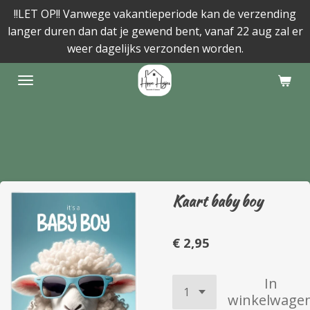
!!LET OP!! Vanwege vakantieperiode kan de verzending
Ga
langer duren dan dat je gewend bent, vanaf 22 aug zal er
direct
weer dagelijks verzonden worden.
naar
de
hoofdinhoud
Kaart baby boy
€ 2,95
In
winkelwage