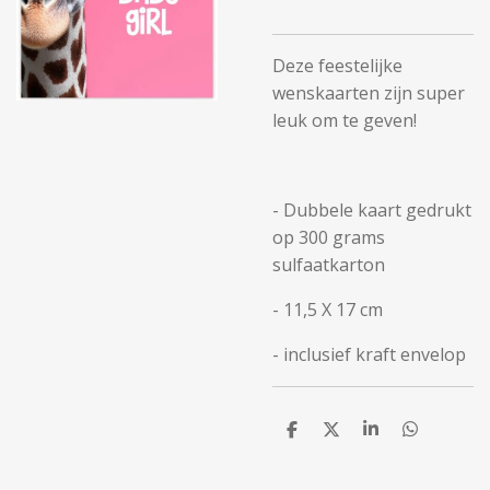
Deze feestelijke
wenskaarten zijn super
leuk om te geven!
- Dubbele kaart gedrukt
op 300 grams
sulfaatkarton
- 11,5 X 17 cm
- inclusief kraft envelop
D
D
S
D
e
e
h
e
l
e
a
l
e
l
r
e