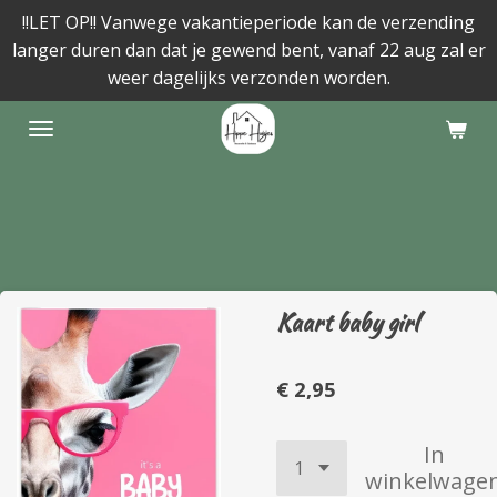
!!LET OP!! Vanwege vakantieperiode kan de verzending
Ga
langer duren dan dat je gewend bent, vanaf 22 aug zal er
direct
weer dagelijks verzonden worden.
naar
de
hoofdinhoud
Kaart baby girl
€ 2,95
In
winkelwage