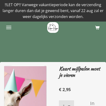
!!LET OP!! Vanwege vakantieperiode kan de verzending
Ga
langer duren dan dat je gewend bent, vanaf 22 aug zal er
direct
weer dagelijks verzonden worden.
naar
de
hoofdinhoud
Kaart mijlpalen moet
je vieren
€ 2,95
In