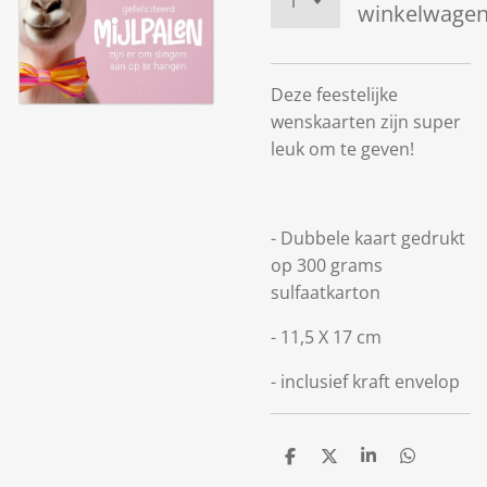
winkelwage
Deze feestelijke
wenskaarten zijn super
leuk om te geven!
- Dubbele kaart gedrukt
op 300 grams
sulfaatkarton
- 11,5 X 17 cm
- inclusief kraft envelop
D
D
S
D
e
e
h
e