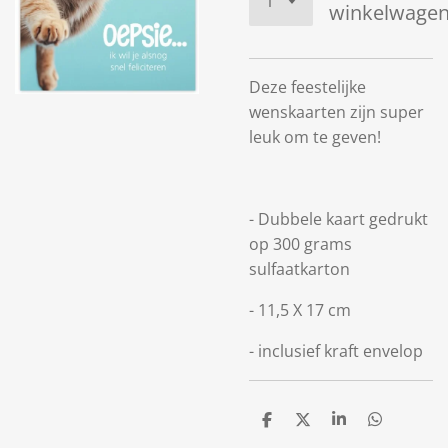
winkelwage
Deze feestelijke
wenskaarten zijn super
leuk om te geven!
- Dubbele kaart gedrukt
op 300 grams
sulfaatkarton
- 11,5 X 17 cm
- inclusief kraft envelop
D
D
S
D
e
e
h
e