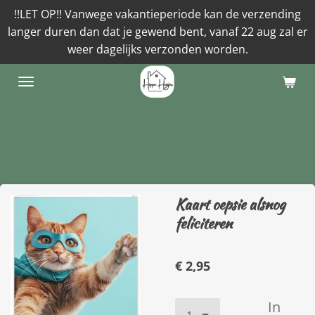
!!LET OP!! Vanwege vakantieperiode kan de verzending
Ga
langer duren dan dat je gewend bent, vanaf 22 aug zal er
direct
weer dagelijks verzonden worden.
naar
de
hoofdinhoud
Kaart oepsie alsnog
feliciteren
€ 2,95
In