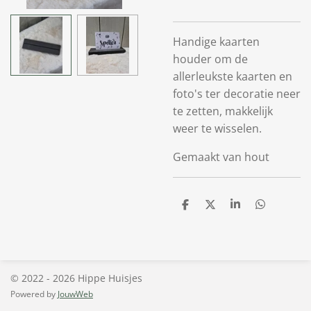
Handige kaarten
houder om de
allerleukste kaarten en
foto's ter decoratie neer
te zetten, makkelijk
weer te wisselen.
Gemaakt van hout
D
D
S
D
e
e
h
e
l
e
a
l
e
l
r
e
n
e
n
© 2022 - 2026 Hippe Huisjes
Powered by
JouwWeb