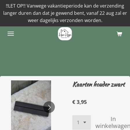
!!LET OP!! Vanwege vakantieperiode kan de verzending
Ga
langer duren dan dat je gewend bent, vanaf 22 aug zal er
direct
weer dagelijks verzonden worden.
naar
de
hoofdinhoud
Kaarten houder zwart
€ 3,95
In
winkelwage