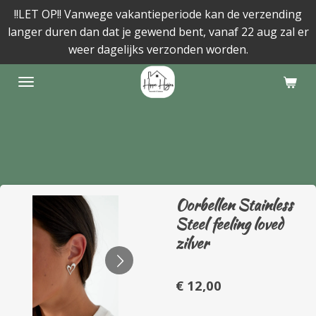
!!LET OP!! Vanwege vakantieperiode kan de verzending
Ga
langer duren dan dat je gewend bent, vanaf 22 aug zal er
direct
weer dagelijks verzonden worden.
naar
de
hoofdinhoud
Oorbellen Stainless
Steel feeling loved
zilver
€ 12,00