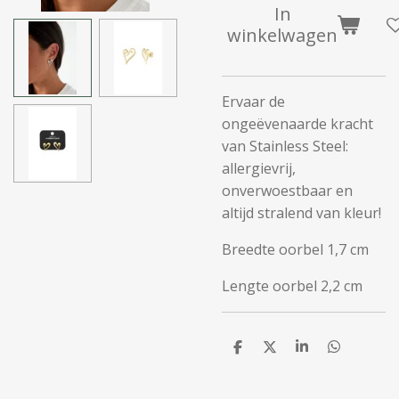
In
winkelwagen
Ervaar de
ongeëvenaarde kracht
van Stainless Steel:
allergievrij,
onverwoestbaar en
altijd stralend van kleur!
Breedte oorbel 1,7 cm
Lengte oorbel 2,2 cm
D
D
S
D
e
e
h
e
l
e
a
l
e
l
r
e