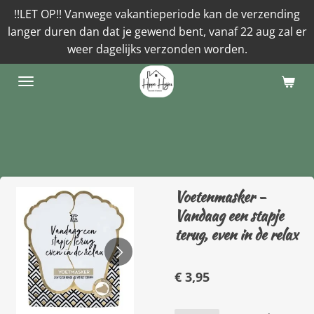
!!LET OP!! Vanwege vakantieperiode kan de verzending
Ga
langer duren dan dat je gewend bent, vanaf 22 aug zal er
direct
weer dagelijks verzonden worden.
naar
de
hoofdinhoud
Voetenmasker -
Vandaag een stapje
terug, even in de relax
€ 3,95