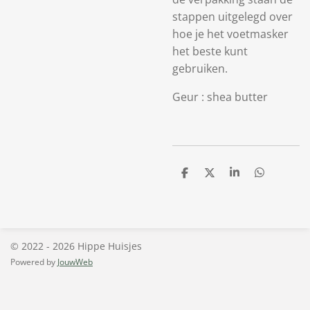
stappen uitgelegd over
hoe je het voetmasker
het beste kunt
gebruiken.
Geur : shea butter
D
D
S
D
e
e
h
e
l
e
a
l
e
l
r
e
n
e
n
© 2022 - 2026 Hippe Huisjes
Powered by
JouwWeb