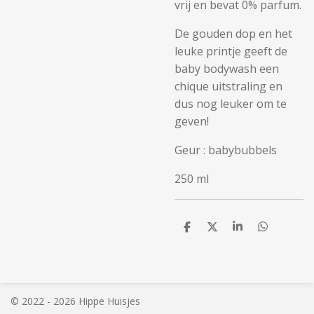
vrij en bevat 0% parfum.
De gouden dop en het
leuke printje geeft de
baby bodywash een
chique uitstraling en
dus nog leuker om te
geven!
Geur : babybubbels
250 ml
D
D
S
D
e
e
h
e
l
e
a
l
e
l
r
e
n
e
n
© 2022 - 2026 Hippe Huisjes