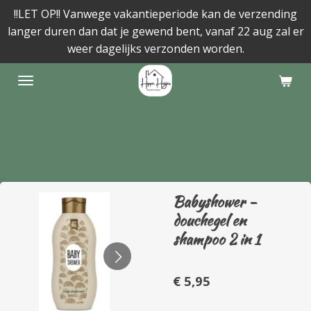
!!LET OP!! Vanwege vakantieperiode kan de verzending
Ga
langer duren dan dat je gewend bent, vanaf 22 aug zal er
direct
weer dagelijks verzonden worden.
naar
de
hoofdinhoud
Babyshower -
douchegel en
shampoo 2 in 1
€ 5,95