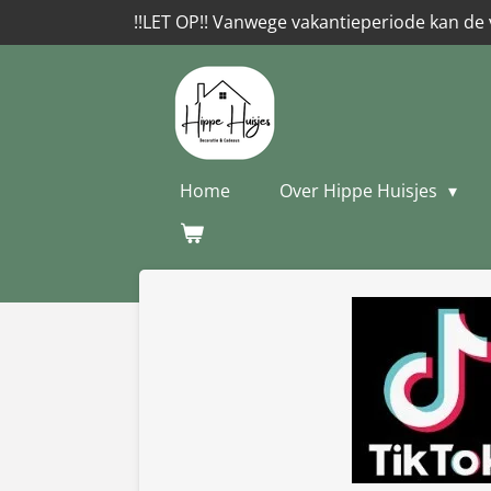
!!LET OP!! Vanwege vakantieperiode kan de 
Ga
direct
naar
de
hoofdinhoud
Home
Over Hippe Huisjes