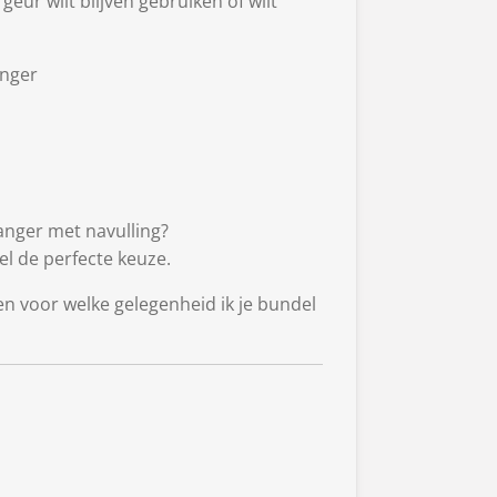
 geur wilt blijven gebruiken of wilt
anger
anger met navulling?
l de perfecte keuze.
en voor welke gelegenheid ik je bundel