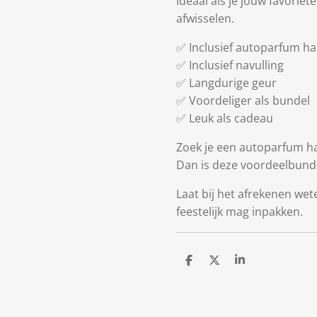
Ideaal als je jouw favoriete
afwisselen.
✅ Inclusief autoparfum h
✅ Inclusief navulling
✅ Langdurige geur
✅ Voordeliger als bundel
✅ Leuk als cadeau
Zoek je een autoparfum h
Dan is deze voordeelbunde
Laat bij het afrekenen wet
feestelijk mag inpakken.
D
D
S
e
e
h
l
e
a
e
l
r
n
e