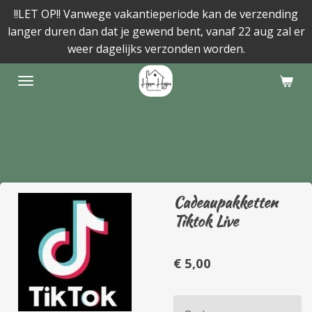
!!LET OP!! Vanwege vakantieperiode kan de verzending
Ga
langer duren dan dat je gewend bent, vanaf 22 aug zal er
direct
weer dagelijks verzonden worden.
naar
de
hoofdinhoud
Cadeaupakketten
Tiktok Live
€ 5,00