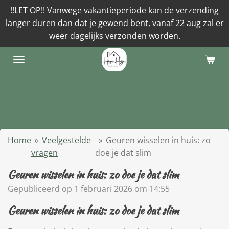
!!LET OP!! Vanwege vakantieperiode kan de verzending
Ga
langer duren dan dat je gewend bent, vanaf 22 aug zal er
direct
weer dagelijks verzonden worden.
naar
de
hoofdinhoud
Home
»
Veelgestelde
»
Geuren wisselen in huis: zo
vragen
doe je dat slim
Geuren wisselen in huis: zo doe je dat slim
Gepubliceerd op 1 februari 2026 om 14:55
Geuren wisselen in huis: zo doe je dat slim